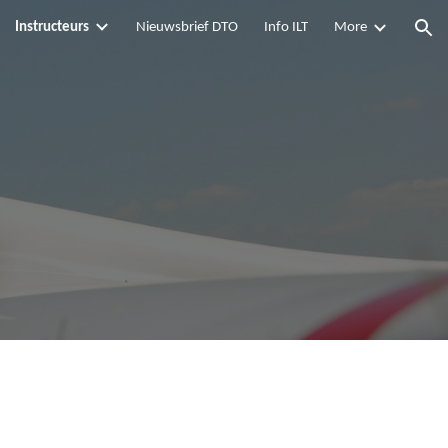
Instructeurs
Nieuwsbrief DTO
Info ILT
More
ion