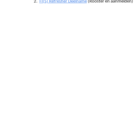
FI(S) Refresher Deelname
(Rooster en aanmelden)