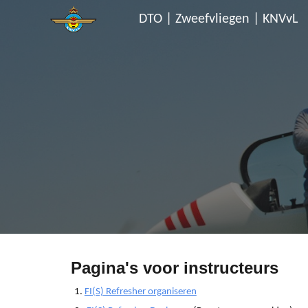
DTO | Zweefvliegen | KNVvL
Sk
Pagina's voor instructeurs
FI(S) Refresher organiseren